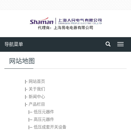
导航菜单
Toggl
navig
网站地图
|-
网站首页
|-
关于我们
|-
新闻中心
|-
产品栏目
|--
低压元器件
|--
高压元器件
|--
低压成套开关设备